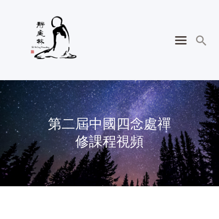
第二屆中國四念處禪
修課程視頻