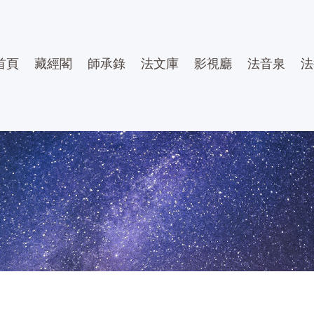
首頁
藏經閣
師承錄
法文庫
影視廳
法音泉
法