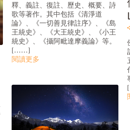
釋、義註、復註、歷史、概要、詩
歌等著作。其中包括《清淨道
論》、《一切善見律註序》、《島
王統史》、《大王統史》、《小王
統史》、《攝阿毗達摩義論》等。
[……]
閱讀更多
版
解