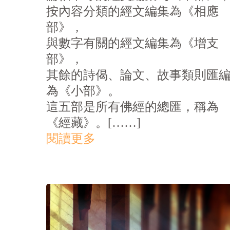
按內容分類的經文編集為《相應
部》，
與數字有關的經文編集為《增支
部》，
其餘的詩偈、論文、故事類則匯
為《小部》。
這五部是所有佛經的總匯，稱為
《經藏》。[……]
閱讀更多