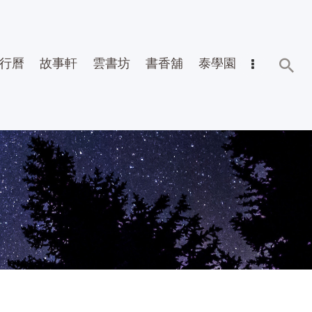
行曆
故事軒
雲書坊
書香舖
泰學園