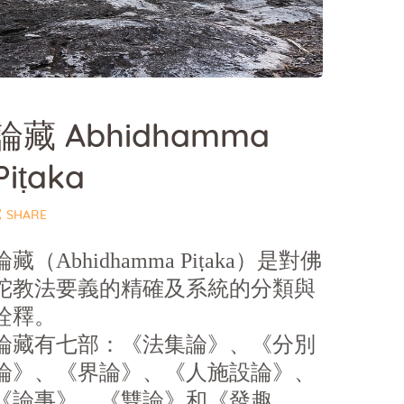
論藏 Abhidhamma
Piṭaka
SHARE
論藏（Abhidhamma Piṭaka）是對佛
陀教法要義的精確及系統的分類與
詮釋。
論藏有七部：《法集論》、《分別
論》、《界論》、《人施設論》、
《論事》、《雙論》和《發趣