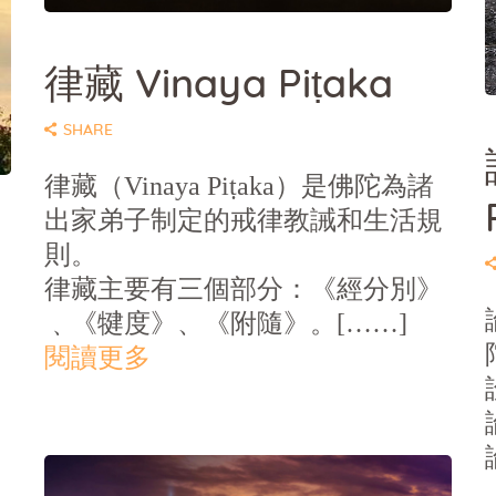
律藏 Vinaya Piṭaka
SHARE
律藏（Vinaya Piṭaka）是佛陀為諸
出家弟子制定的戒律教誡和生活規
則。
律藏主要有三個部分：《經分別》
﹑《犍度》、《附隨》。[……]
閱讀更多
，