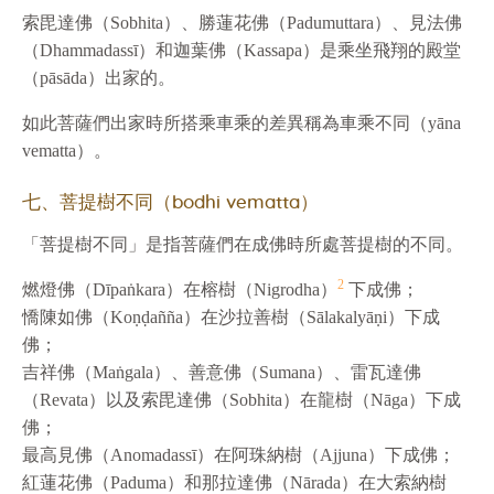
索毘達佛（Sobhita）、勝蓮花佛（Padumuttara）、見法佛
（Dhammadassī）和迦葉佛（Kassapa）是乘坐飛翔的殿堂
（pāsāda）出家的。
如此菩薩們出家時所搭乘車乘的差異稱為車乘不同（yāna
vematta）。
七、菩提樹不同（bodhi vematta）
「菩提樹不同」是指菩薩們在成佛時所處菩提樹的不同。
2
燃燈佛（Dīpaṅkara）在榕樹（Nigrodha）
下成佛；
憍陳如佛（Koṇḍañña）在沙拉善樹（Sālakalyāṇi）下成
佛；
吉祥佛（Maṅgala）、善意佛（Sumana）、雷瓦達佛
（Revata）以及索毘達佛（Sobhita）在龍樹（Nāga）下成
佛；
最高見佛（Anomadassī）在阿珠納樹（Ajjuna）下成佛；
紅蓮花佛（Paduma）和那拉達佛（Nārada）在大索納樹