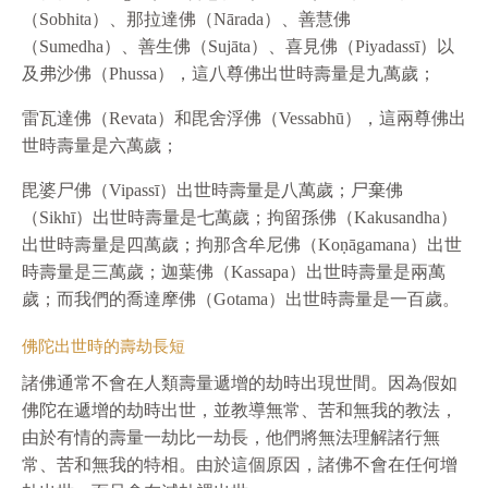
（Sobhita）、那拉達佛（Nārada）、善慧佛
（Sumedha）、善生佛（Sujāta）、喜見佛（Piyadassī）以
及弗沙佛（Phussa），這八尊佛出世時壽量是九萬歲；
雷瓦達佛（Revata）和毘舍浮佛（Vessabhū），這兩尊佛出
世時壽量是六萬歲；
毘婆尸佛（Vipassī）出世時壽量是八萬歲；尸棄佛
（Sikhī）出世時壽量是七萬歲；拘留孫佛（Kakusandha）
出世時壽量是四萬歲；拘那含牟尼佛（Koṇāgamana）出世
時壽量是三萬歲；迦葉佛（Kassapa）出世時壽量是兩萬
歲；而我們的喬達摩佛（Gotama）出世時壽量是一百歲。
佛陀出世時的壽劫長短
諸佛通常不會在人類壽量遞增的劫時出現世間。因為假如
佛陀在遞增的劫時出世，並教導無常、苦和無我的教法，
由於有情的壽量一劫比一劫長，他們將無法理解諸行無
常、苦和無我的特相。由於這個原因，諸佛不會在任何增