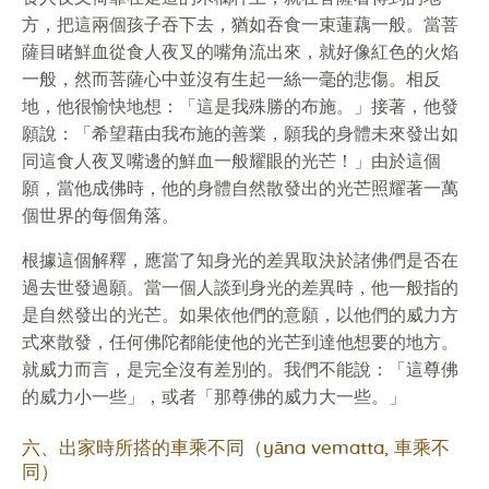
方，把這兩個孩子吞下去，猶如吞食一束蓮藕一般。當菩
薩目睹鮮血從食人夜叉的嘴角流出來，就好像紅色的火焰
一般，然而菩薩心中並沒有生起一絲一毫的悲傷。相反
地，他很愉快地想：「這是我殊勝的布施。」接著，他發
願說：「希望藉由我布施的善業，願我的身體未來發出如
同這食人夜叉嘴邊的鮮血一般耀眼的光芒！」由於這個
願，當他成佛時，他的身體自然散發出的光芒照耀著一萬
個世界的每個角落。
根據這個解釋，應當了知身光的差異取決於諸佛們是否在
過去世發過願。當一個人談到身光的差異時，他一般指的
是自然發出的光芒。如果依他們的意願，以他們的威力方
式來散發，任何佛陀都能使他的光芒到達他想要的地方。
就威力而言，是完全沒有差別的。我們不能說：「這尊佛
的威力小一些」，或者「那尊佛的威力大一些。」
六、出家時所搭的車乘不同（yāna vematta, 車乘不
同）