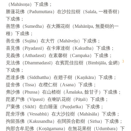
（Mahāsoṇa）下成佛；
勝蓮花佛（Padumuttara）在沙拉拉樹（Salala, 一種香樹）
下成佛；
善慧佛（Sumedha）在大團花樹（Mahānīpa, 無憂樹的一
種）下成佛；
善生佛（Sujāta）在大竹（Mahāveḷu）下成佛；
喜見佛（Piyadassī）在卡庫達樹（Kakudha）下成佛；
見義佛（Atthadassī）在素馨樹（Campaka）下成佛；
3
見法佛（Dhammadassī）在賓毘佳拉樹（Bimbijāla, 金網）
下成佛；
悉達多佛（Siddhattha）在翅子樹（Kaṇikāra）下成佛；
提舍佛（Tissa）在欖仁樹（Asana）下成佛；
弗沙佛（Phussa）在山楂樹（Āmalaka, 餘甘子）下成佛；
毘婆尸佛（Vipassī）在喇叭花樹（Pāṭali）下成佛；
尸棄佛（Sikhī）在白睡蓮（Puṇḍarīka）下成佛；
毘舍浮佛（Vessabhū）在大沙拉樹（Mahāsāla）下成佛；
拘留孫佛（Kakusandha）在闊莢合歡樹（Sirīsa）下成佛；
拘那含牟尼佛（Koṇāgamana）在無花果樹（Udumbara）下