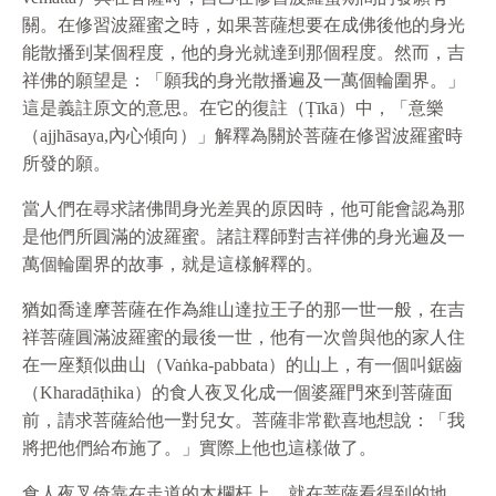
關。在修習波羅蜜之時，如果菩薩想要在成佛後他的身光
能散播到某個程度，他的身光就達到那個程度。然而，吉
祥佛的願望是：「願我的身光散播遍及一萬個輪圍界。」
這是義註原文的意思。在它的復註（Ṭīkā）中，「意樂
（ajjhāsaya,內心傾向）」解釋為關於菩薩在修習波羅蜜時
所發的願。
當人們在尋求諸佛間身光差異的原因時，他可能會認為那
是他們所圓滿的波羅蜜。諸註釋師對吉祥佛的身光遍及一
萬個輪圍界的故事，就是這樣解釋的。
猶如喬達摩菩薩在作為維山達拉王子的那一世一般，在吉
祥菩薩圓滿波羅蜜的最後一世，他有一次曾與他的家人住
在一座類似曲山（Vaṅka-pabbata）的山上，有一個叫鋸齒
（Kharadāṭhika）的食人夜叉化成一個婆羅門來到菩薩面
前，請求菩薩給他一對兒女。菩薩非常歡喜地想說：「我
將把他們給布施了。」實際上他也這樣做了。
食人夜叉倚靠在走道的木欄杆上，就在菩薩看得到的地