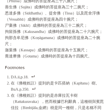
（Phussa）成佛時的菩提座為三十八腕尺；
善生佛（Sujāta）成佛時的菩提座為三十二腕尺；
悉達多佛（Siddhattha）、提舍佛（Tissa）以及毘舍浮佛
（Vessabhū）成佛時的菩提座為四十腕尺；
尸棄佛（Sikhī）成佛時的菩提座為三十二腕尺；
拘留孫佛（Kakusandha）成佛時的菩提座為二十六腕尺；
拘那含牟尼佛（Koṇāgamana）成佛時的菩提座為二十腕
尺；
迦葉佛（Kassapa）成佛時的菩提座為十五腕尺；
喬達摩佛（Gotama）成佛時的菩提座為十四腕尺。
Footnotes
DA.ii,p.18.
在《佛種姓註》提到的是卡匹搭納（Kapītana）樹。
BuA.p.350.
在《佛種姓註》提到的是赤庫拉瓦卡樹
（Rattakuravaka），然而根據巴利辭典，這種樹與賓毘
佳拉（Bimbijāla,金網）樹是同一種樹，只是名稱不同