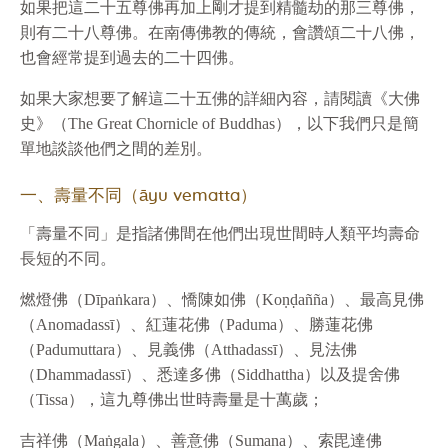
如果把這二十五尊佛再加上剛才提到精髓劫的那三尊佛，
則有二十八尊佛。在南傳佛教的傳統，會讚頌二十八佛，
也會經常提到過去的二十四佛。
如果大家想要了解這二十五佛的詳細內容，請閱讀《大佛
史》（The Great Chornicle of Buddhas），以下我們只是簡
單地談談他們之間的差別。
一、壽量不同（āyu vematta）
「壽量不同」是指諸佛間在他們出現世間時人類平均壽命
長短的不同。
燃燈佛（Dīpaṅkara）、憍陳如佛（Koṇḍañña）、最高見佛
（Anomadassī）、紅蓮花佛（Paduma）、勝蓮花佛
（Padumuttara）、見義佛（Atthadassī）、見法佛
（Dhammadassī）、悉達多佛（Siddhattha）以及提舍佛
（Tissa），這九尊佛出世時壽量是十萬歲；
吉祥佛（Maṅgala）、善意佛（Sumana）、索毘達佛