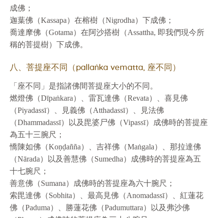
成佛；
迦葉佛（Kassapa）在榕樹（Nigrodha）下成佛；
喬達摩佛（Gotama）在阿沙搭樹（Assattha, 即我們現今所
稱的菩提樹）下成佛。
八、菩提座不同（pallaṅka vematta, 座不同）
「座不同」是指諸佛間菩提座大小的不同。
燃燈佛（Dīpaṅkara）、雷瓦達佛（Revata）、喜見佛
（Piyadassī）、見義佛（Atthadassī）、見法佛
（Dhammadassī）以及毘婆尸佛（Vipassī）成佛時的菩提座
為五十三腕尺；
憍陳如佛（Koṇḍañña）、吉祥佛（Maṅgala）、那拉達佛
（Nārada）以及善慧佛（Sumedha）成佛時的菩提座為五
十七腕尺；
善意佛（Sumana）成佛時的菩提座為六十腕尺；
索毘達佛（Sobhita）、最高見佛（Anomadassī）、紅蓮花
佛（Paduma）、勝蓮花佛（Padumuttara）以及弗沙佛