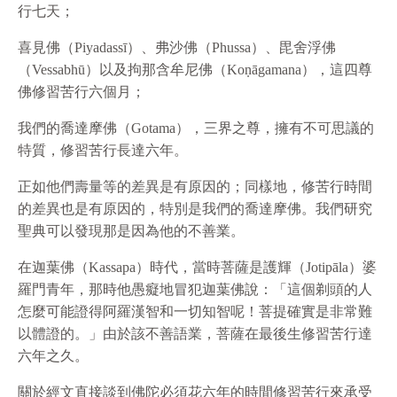
行七天；
喜見佛（Piyadassī）、弗沙佛（Phussa）、毘舍浮佛
（Vessabhū）以及拘那含牟尼佛（Koṇāgamana），這四尊
佛修習苦行六個月；
我們的喬達摩佛（Gotama），三界之尊，擁有不可思議的
特質，修習苦行長達六年。
正如他們壽量等的差異是有原因的；同樣地，修苦行時間
的差異也是有原因的，特別是我們的喬達摩佛。我們研究
聖典可以發現那是因為他的不善業。
在迦葉佛（Kassapa）時代，當時菩薩是護輝（Jotipāla）婆
羅門青年，那時他愚癡地冒犯迦葉佛說：「這個剃頭的人
怎麼可能證得阿羅漢智和一切知智呢！菩提確實是非常難
以體證的。」由於該不善語業，菩薩在最後生修習苦行達
六年之久。
關於經文直接談到佛陀必須花六年的時間修習苦行來承受