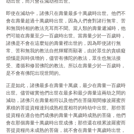
劫出世，而只會在減劫裡出世。
即使在減劫中，諸佛只在壽量最多十萬歲時出世。他們不
會在壽量超過十萬歲時出世，因為人們會對諸行無常、苦
和無我特相的教法充耳而不聞。當人類的壽量遞減時，他
們可能在壽量至少一百歲時出世。當壽量少於一百歲時，
諸佛是不會在這麼短的壽量裡出世的，因為即使諸行無
常、苦和無我的教法自然輝耀而顯著，由於眾生的貪瞋癡
煩惱是與時俱增的，儘管有佛陀的教法，眾生也無法接
受、遵循和修習佛陀的教法。所以在壽量少於一百歲時，
是不會有佛陀出現世間的。
正是如此，諸佛最多在壽量十萬歲，最少在壽量一百歲時
出世。儘管確實他們出世在最多和最少壽量這兩劫之間的
減劫，諸佛只在壽量相符以及他們在菩薩期間修波羅蜜所
累積的菩提資糧達到成熟程度相符的時劫中出世。那些菩
提資糧在適合他們成佛的壽量十萬歲時成熟的菩薩，他們
會在那個壽量十萬歲時出世成佛；那些還在積累波羅蜜而
菩提資糧尚未成熟的菩薩，就不會在壽量十萬歲時出世，