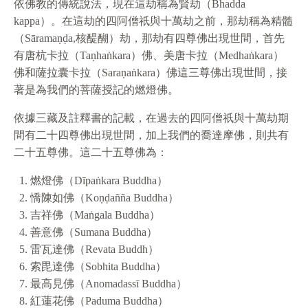
依佛教的傳統說法，現在這劫稱為賢劫（Bhadda
kappa）。在這劫的四阿僧祇與十萬劫之前，那劫稱為精髓
（Sāramaṇḍa,核醍醐）劫，那劫有四尊佛出現世間，首先
有唐杭卡拉（Taṇhaṅkara）佛、美唐卡拉（Medhaṅkara）
佛和薩拉囊卡拉（Saraṇaṅkara）佛這三尊佛出現世間，接
著是為我們的菩薩授記的燃燈佛。
依據三藏及註釋書的記載，在過去的四阿僧祇與十萬劫期
間有二十四尊佛出現世間，加上我們的喬達摩佛，則共有
二十五尊佛。這二十五尊佛為：
燃燈佛（Dīpaṅkara Buddha）
憍陳如佛（Koṇḍañña Buddha）
吉祥佛（Maṅgala Buddha）
善意佛（Sumana Buddha）
雷瓦達佛（Revata Buddh）
索毘達佛（Sobhita Buddha）
最高見佛（Anomadassī Buddha）
紅蓮花佛（Paduma Buddha）