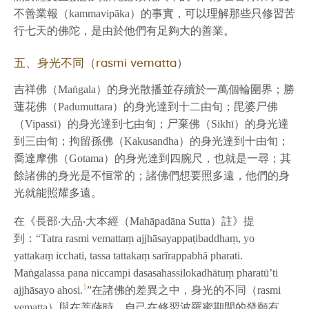
不善業報（kammavipāka）的事實，可以理解那些只修習苦
行七天的佛陀，是由於他們有足夠大的善業。
五、身光不同（rasmi vematta）
吉祥佛（Maṅgala）的身光散播並存續於一萬個輪圍界；勝
蓮花佛（Padumuttara）的身光達到十二由旬；毘婆尸佛
（Vipassī）的身光達到七由旬；尸棄佛（Sikhī）的身光達
到三由旬；拘留孫佛（Kakusandha）的身光達到十由旬；
喬達摩佛（Gotama）的身光達到四腕尺，也就是一尋；其
餘諸佛的身光是不恒常的；諸佛們想要照多遠，他們的身
光就能照耀多遠。
在《長部‧大品‧大本經（Mahāpadāna Sutta）註》提
到：“Tatra rasmi vemattaṃ ajjhāsayappaṭibaddhaṃ, yo
yattakaṃ icchati, tassa tattakaṃ sarīrappabhā pharati.
Maṅgalassa pana niccampi dasasahassilokadhātuṃ pharatū’ti
1
ajjhāsayo ahosi.
”在諸佛的差異之中，身光的不同（rasmi
vematta）與在菩薩時，自己在修習波羅蜜期間的發願有