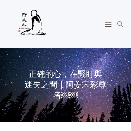
正確的心，在緊盯與
迷失之間｜阿姜宋彩尊
者￼￼