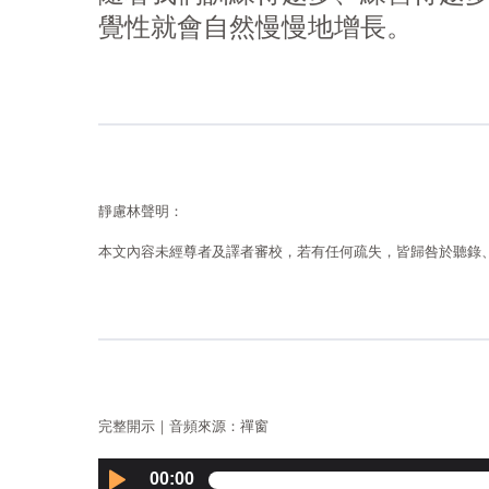
覺性就會自然慢慢地增長。
靜慮林聲明：
本文內容未經尊者及譯者審校，若有任何疏失，皆歸咎於聽錄
完整開示｜音頻來源：禪窗
Audio
00:00