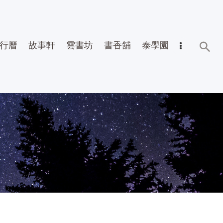
行曆
故事軒
雲書坊
書香舖
泰學園