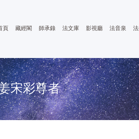
首頁
藏經閣
師承錄
法文庫
影視廳
法音泉
法
姜宋彩尊者