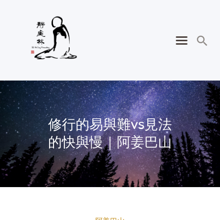
修行的易與難vs見法
的快與慢｜阿姜巴山