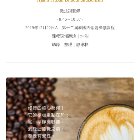
微法談聽錄
（9:46～10:37）
2019年12月22日A｜第十二屆泰國四念處禪修課程
課程現場翻譯｜坤能
聽錄、整理｜靜慮林