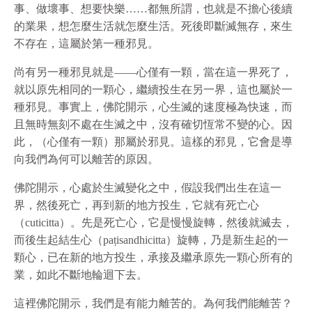
事、做壞事、想要快樂……都無所謂，也就是不擔心後續
的業果，想怎麼生活就怎麼生活。死後即斷滅無存，來生
不存在，這屬於第一種邪見。
尚有另一種邪見就是——心僅有一顆，當在這一界死了，
就以原先相同的一顆心，繼續投生在另一界，這也屬於一
種邪見。事實上，佛陀開示，心生滅的速度極為快速，而
且無時無刻不處在生滅之中，沒有確切恆常不變的心。因
此，（心僅有一顆）那屬於邪見。這樣的邪見，它會是導
向我們為何可以離苦的原因。
佛陀開示，心處於生滅變化之中，假設我們出生在這一
界，然後死亡，再到新的地方投生，它就有死亡心
（cuticitta）。先是死亡心，它是慢慢旋轉，然後就滅去，
而後生起結生心（paṭisandhicitta）旋轉，乃是新生起的一
顆心，已在新的地方投生，承接及繼承原先一顆心所有的
業，如此不斷地輪迴下去。
這裡佛陀開示，我們是有能力離苦的。為何我們能離苦？