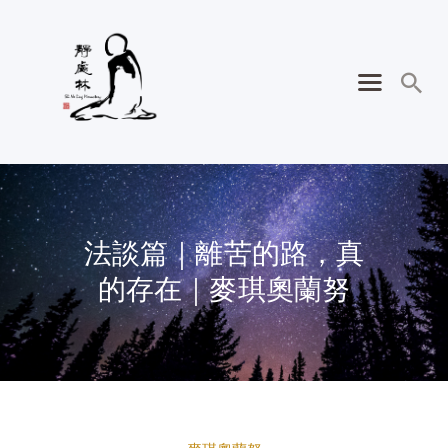
法談篇｜離苦的路，真
的存在｜麥琪奧蘭努