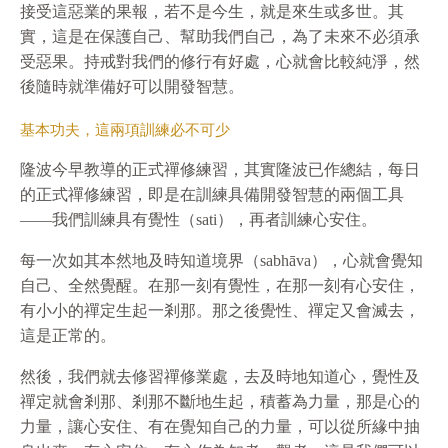
接受這惡業的果報，若不是今生，就是來生或多世。其
實，這是在保護自己、幫助我們自己，為了未來不必須承
受惡果。持戒對我們的修行有好處，心就會比較純淨，然
後隨時就準備好可以開發智慧。
基本功夫，這兩項訓練必不可少
隆波今早教導的正式禪修練習，其實隆波已作總結，每日
的正式禪修練習，即是在訓練具備開發智慧的兩個工具
——我們訓練具有覺性（sati），再者訓練心安住。
每一次如其本然地及時知道境界（sabhāva），心就會覺知
自己、全然覺醒。在那一刻有覺性，在那一刻有心安住，
有小小的禪定生起一剎那。那之後覺性、禪定又會滅去，
這是正常的。
然後，我們就去修習禪修業處，去及時地知道心，覺性及
禪定就會剎那、剎那不斷地生起，積蓄為力量，那是心的
力量，讓心安住、有在覺知自己的力量，可以從所緣中抽