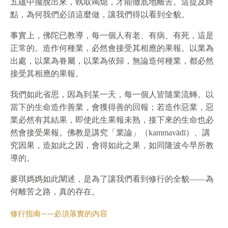
五蘊中擺脫出來，執取竭熄，才能徹底地離苦。這提及終
點，為何我們必須這麼做，讓我們得以看到全貌。
事實上，佛陀已教導，每一個人有老、有病、有死，這是
正常的。造作何種業，必然會接受其相應的果報。以業為
出處，以業為眷屬，以業為依歸，無論造何種業，都必然
接受其相應的果報。
我們如此省思，因為到某一天，每一個人皆隨業流轉。以
當下的生命造作善業，會獲得善的回報；若造作惡業，惡
業必然有其結果，即使此生果報未熟，接下來的生命也必
然會接受果報。佛教是講究「業論」（kammavādī）、講
究因果，造如此之因，會得如此之果，如同隆波今早所教
導的。
麥琪媽媽如此闡述，是為了讓我們看到修行的全貌——為
何離苦之路，真的存在。
修行指南——必須落實的內容