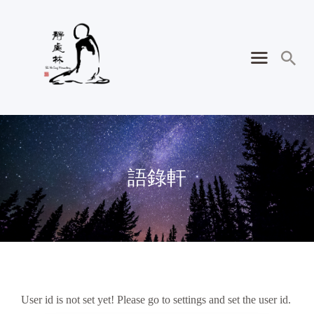
語錄軒
User id is not set yet! Please go to settings and set the user id.