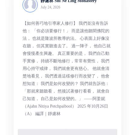
靜慮林 Shi Ne Ling Monastery
July 24, 2026
【如何善巧地引導家人修行】 我們並沒有告訴
他： 「你必須要修行！」 而是讓他聽聞佛陀的
法， 也就是隆波所教導的法。 心表面上好像沒
在聽， 但其實聽進去了。 過一陣子， 他自己就
會慢慢產生興趣。 真正重要的是， 我們自己動
手實修， 持續不斷地修行，常常有覺性， 我們
用心持守戒律， 我們就會更有慈心。 他就會清
楚地看見， 我們透過這樣修行而改變了， 他會
想知道： 我們是如何改變的？ 我們就告訴他：
「那就來聽聽看， 然後試著修行看看， 就會自
己知道， 自己是如何改變的。」 ——阿姜妮
（Ajahn Nitiya Petchpaibool） 2025 年10月26日
（A） 編譯｜靜慮林