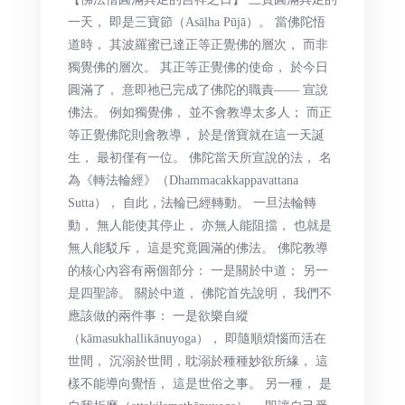
一天， 即是三寶節（Asāḷha Pūjā）。 當佛陀悟
道時， 其波羅蜜已達正等正覺佛的層次， 而非
獨覺佛的層次。 其正等正覺佛的使命， 於今日
圓滿了， 意即祂已完成了佛陀的職責—— 宣說
佛法。 例如獨覺佛， 並不會教導太多人； 而正
等正覺佛陀則會教導， 於是僧寶就在這一天誕
生， 最初僅有一位。 佛陀當天所宣說的法， 名
為《轉法輪經》（Dhammacakkappavattana
Sutta）， 自此，法輪已經轉動。 一旦法輪轉
動， 無人能使其停止， 亦無人能阻擋， 也就是
無人能駁斥， 這是究竟圓滿的佛法。 佛陀教導
的核心內容有兩個部分： 一是關於中道； 另一
是四聖諦。 關於中道， 佛陀首先說明， 我們不
應該做的兩件事： 一是欲樂自縱
（kāmasukhallikānuyoga）， 即隨順煩惱而活在
世間， 沉溺於世間，耽溺於種種妙欲所緣， 這
樣不能導向覺悟， 這是世俗之事。 另一種， 是