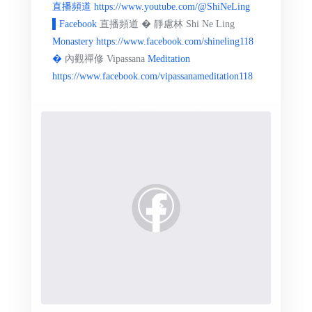
直播頻道 https://www.youtube.com/@ShiNeLing
▌Facebook
直播頻道 � 靜慮林 Shi Ne Ling
Monastery https://www.facebook.com/shineling118
�
內觀禪修 Vipassana
Meditation
https://www.facebook.com/vipassanameditation118