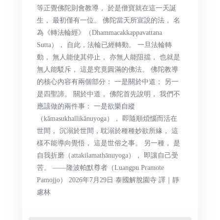
等正覺佛陀則會教導， 於是僧寶就在這一天誕
生， 最初僅有一位。 佛陀當天所宣說的法， 名
為《轉法輪經》（Dhammacakkappavattana
Sutta）， 自此，法輪已經轉動。 一旦法輪轉
動， 無人能使其停止， 亦無人能阻擋， 也就是
無人能駁斥， 這是究竟圓滿的佛法。 佛陀教導
的核心內容有兩個部分： 一是關於中道； 另一
是四聖諦。 關於中道， 佛陀首先說明， 我們不
應該做的兩件事： 一是欲樂自縱
（kāmasukhallikānuyoga）， 即隨順煩惱而活在
世間， 沉溺於世間，耽溺於種種妙欲所緣， 這
樣不能導向覺悟， 這是世俗之事。 另一種， 是
自我折磨（attakilamathānuyoga）， 即讓自己受
苦。 ——隆波帕默尊者（Luangpu Pramote
Pamojjo） 2026年7月29日 泰國解脫園寺 譯｜靜
慮林