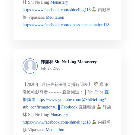
林 Shi Ne Ling
Monastery
https://www.facebook.com/shineling118
內觀禪
修 Vipassana
Meditation
https://www.facebook.com/vipassanameditation118
靜慮林 Shi Ne Ling Monastery
July 27, 2026
【2026年8月份最新法談直播時間表】
導師：
隆波帕默尊者 -------- 直播頻道： ▌YouTube
直
播頻道 https://www.youtube.com/@ShiNeLing?
sub_confirmation=1 ▌Facebook
直播頻道
靜慮
林 Shi Ne Ling
Monastery
https://www.facebook.com/shineling118
內觀禪
修 Vipassana
Meditation