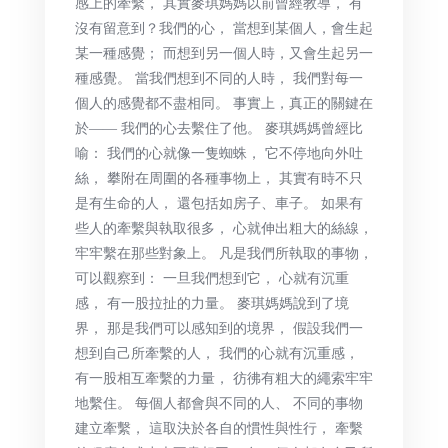
感上的牽繫， 其實麥琪媽媽以前曾經教導， 有
沒有留意到？我們的心， 當想到某個人，會生起
某一種感覺； 而想到另一個人時，又會生起另一
種感覺。 當我們想到不同的人時， 我們對每一
個人的感覺都不盡相同。 事實上，真正的關鍵在
於—— 我們的心去繫住了他。 麥琪媽媽曾經比
喻： 我們的心就像一隻蜘蛛， 它不停地向外吐
絲， 攀附在周圍的各種事物上， 其實有時不只
是有生命的人， 還包括如房子、車子。 如果有
些人的牽繫與執取很多， 心就伸出粗大的絲線，
牢牢繫在那些對象上。 凡是我們所執取的事物，
可以觀察到： 一旦我們想到它， 心就有沉重
感， 有一股拉扯的力量。 麥琪媽媽說到了境
界， 那是我們可以感知到的境界， 假設我們一
想到自己所牽繫的人， 我們的心就有沉重感，
有一股相互牽繫的力量， 彷彿有粗大的繩索牢牢
地繫住。 每個人都會與不同的人、 不同的事物
建立牽繫， 這取決於各自的慣性與性行， 牽繫