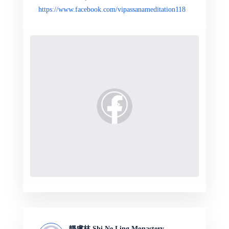
https://www.facebook.com/vipassanameditation118
靜慮林 Shi Ne Ling Monastery