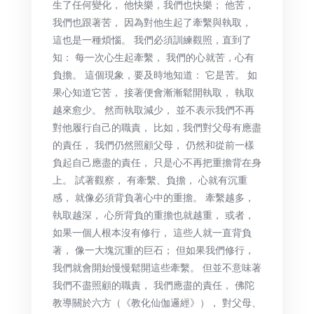
生了任何變化， 他快樂，我們也快樂； 他苦，
我們也跟著苦， 因為對他生起了牽繫與執取，
這也是一種煩惱。 我們必須訓練觀照，直到了
知： 每一次心生起牽繫， 我們的心就苦，心有
負擔。 這個現象，要及時地知道： 它是苦。 如
果心知道它苦， 接著便會漸漸鬆開執取， 執取
越來愈少。 然而執取減少， 並不表示我們不再
對他履行自己的職責， 比如，我們對父母有應盡
的責任， 我們仍然照顧父母， 仍然和從前一樣
負起自己應盡的責任， 只是心不再把重擔背在身
上。 試著觀察， 有牽繫、負擔， 心就有沉重
感， 就像必須背負著心中的重擔。 牽繫越多，
執取越深， 心所背負的重擔也就越重， 或者，
如果一個人根本沒有修行， 這些人就一直背負
著， 像一大塊沉重的巨石； 但如果我們修行，
我們就會開始慢慢鬆開這些牽繫。 但並不意味著
我們不盡照顧的職責， 我們應盡的責任， 佛陀
教導關於六方（《教化仙伽邏經》）， 對父母、