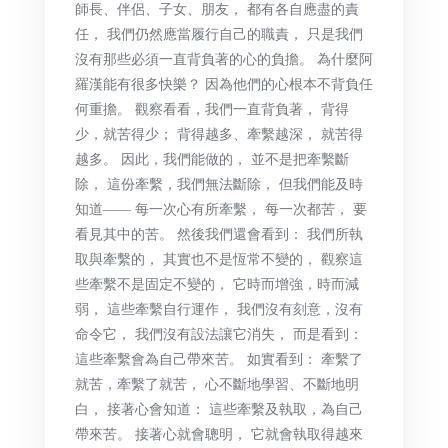
師長、伴侶、子女、朋友， 都有各自應盡的責
任， 我們仍然應當履行自己的職責， 只是我們
沒有那些必須一直背負著的心的負擔。 為什麼阿
羅漢能有很多快樂？ 因為他們的心根本不背負任
何重擔。 觀察看看，我們一直背負著， 背得
少，就苦得少； 背得越多、牽繫越深， 就苦得
越多。 因此，我們能做的， 並不是把牽繫斷
除， 這份牽繫，我們無法斷除， 但我們能及時
知道—— 每一次心有所牽繫， 每一次都苦， 要
看見其中的苦。 然後我們還會看到： 我們所執
取與牽繫的， 其實也不是恆常不變的， 觀察這
些牽繫不是固定不變的， 它時而增強，時而減
弱， 這些牽繫自行運作， 我們沒有刻意，沒有
命令它， 我們沒有設法讓它消失， 而是看到：
這些牽繫會為自己帶來苦。 如實看到： 牽繫了
就苦，牽繫了就苦， 心不斷地學習、不斷地明
白， 接著心會知道： 這些牽繫及執取，為自己
帶來苦。 接著心就會聰明， 它就會執取得越來