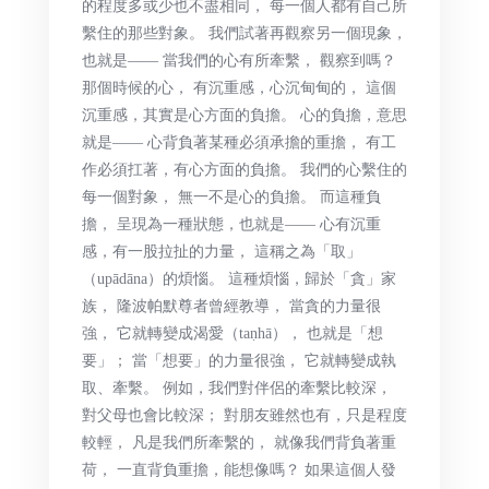
的程度多或少也不盡相同， 每一個人都有自己所
繫住的那些對象。 我們試著再觀察另一個現象，
也就是—— 當我們的心有所牽繫， 觀察到嗎？
那個時候的心， 有沉重感，心沉甸甸的， 這個
沉重感，其實是心方面的負擔。 心的負擔，意思
就是—— 心背負著某種必須承擔的重擔， 有工
作必須扛著，有心方面的負擔。 我們的心繫住的
每一個對象， 無一不是心的負擔。 而這種負
擔， 呈現為一種狀態，也就是—— 心有沉重
感，有一股拉扯的力量， 這稱之為「取」
（upādāna）的煩惱。 這種煩惱，歸於「貪」家
族， 隆波帕默尊者曾經教導， 當貪的力量很
強， 它就轉變成渴愛（taṇhā）， 也就是「想
要」； 當「想要」的力量很強， 它就轉變成執
取、牽繫。 例如，我們對伴侶的牽繫比較深，
對父母也會比較深； 對朋友雖然也有，只是程度
較輕， 凡是我們所牽繫的， 就像我們背負著重
荷， 一直背負重擔，能想像嗎？ 如果這個人發