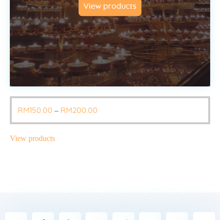
View products
RM10
.
0
0
through
RM120
.
0
0
–
Price
RM
150
.
00
RM
200
.
00
range:
RM150
.
View products
0
0
through
RM200
.
0
0