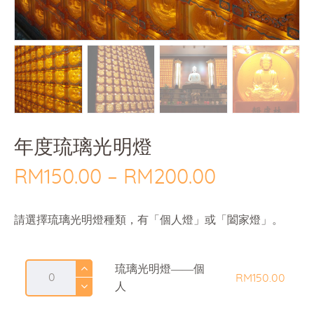
年度琉璃光明燈
RM
150
.
00
–
RM
200
.
00
Price
range:
請選擇琉璃光明燈種類，有「個人燈」或「闔家燈」。
RM150
.
0
琉璃光明燈——個
0
RM
150
.
00
人
through