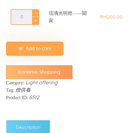
RM200
.
琉璃光明燈——闔
0
RM
200
.
00
家
0
Add to cart
Continue Shopping
Category:
Light offering
Tag:
燈供養
Product ID:
6512
Description