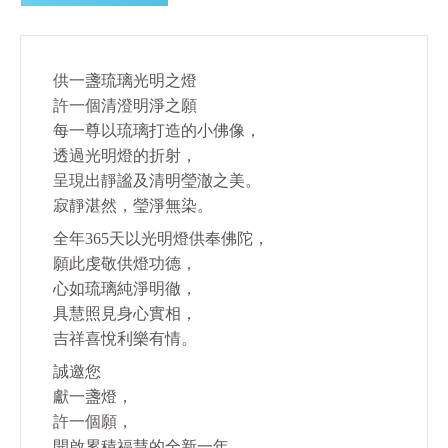
供一盞琉璃光明之燈
許一個清澄明淨之願
每一尊以琉璃打造的小佛像，
透過光明燈的折射，
呈現出靜謐及清明瑩澈之美。
寂靜湛然，瑩淨無染。
全年365天以光明燈供奉佛陀，
願此虔敬供燈功德，
心如琉璃純淨明徹，
具慧照見身心實相，
吉祥喜悅利樂有情。
誠邀您
獻一盞燈，
許一個願，
開啟累積福慧的全新一年。