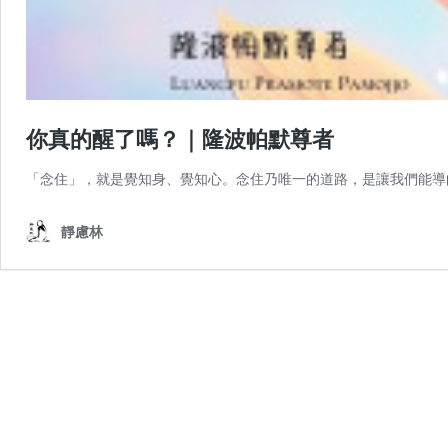
你真的醒了嗎？｜隆波帕默尊者
「念住」，就是覺知身、覺知心。念住乃唯一的道路，是讓我們能導
靜慮林