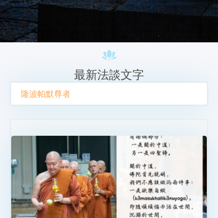
最新法談文字
隆波帕默尊者