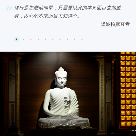
是
修行是那麼地簡單，只需要以身的本來面目去知道
身，以心的本來面目去知道心。
姜納
隆波帕默尊者