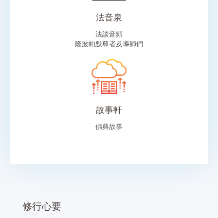
法音泉
法談音頻
隆波帕默尊者及導師們
故事軒
佛典故事
修行心要