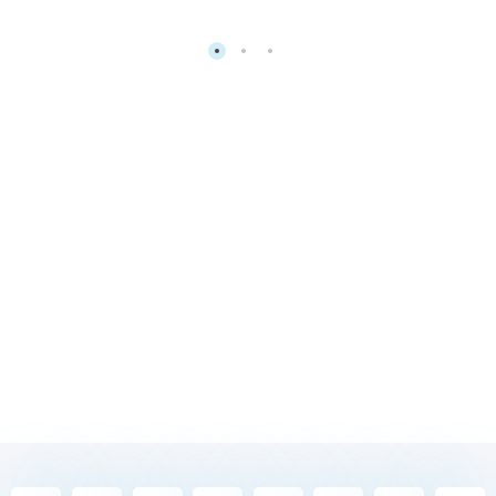
難御輕浮心，隨
欲
而流轉。善哉心調伏，
調御得安樂。
The mind is difficult to control; swiftly and lightly, it moves and
lands wherever it pleases. It is good to tame the mind, for a well-
tamed mind brings happiness.
~《法句經》第35偈 Dhammapada verse 35