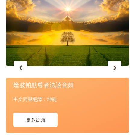
隆波帕默尊者法談音頻
中文同聲翻譯：坤能
更多音頻