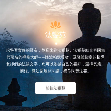
法饗苑
想學習實修的賢友，歡迎來到法饗苑。法饗苑結合泰國當
代著名的禪修大師——隆波帕默尊者，及隆波指定的指導
老師們的法談文字，您可以依據自己的喜好，選擇長篇、
摘錄、微法談展開閱讀，祝你閱覽法喜。
前往法饗苑