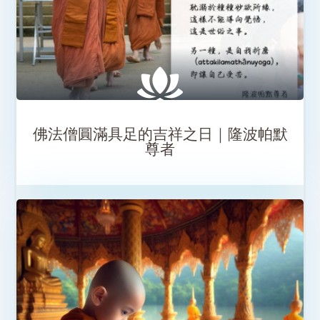
SHARE
佛法僧圓滿具足的吉祥之日｜隆波帕默
尊者