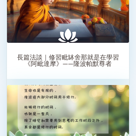
SHARE
長篇法談｜修習毗缽舍那就是在學習
《阿毗達摩》——隆波帕默尊者