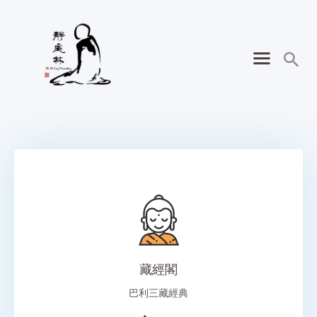
藏經閣
巴利三藏經典